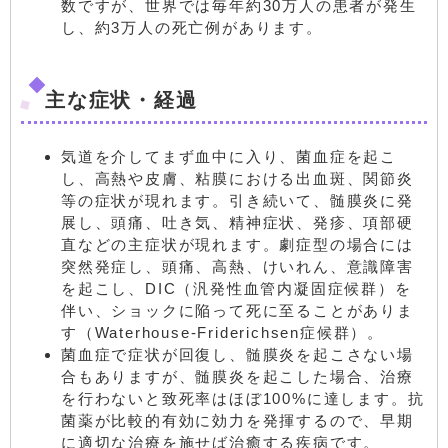
数ですが、世界では毎年約30万人の患者が発生
し、約3万人の死亡例があります。
主な症状・経過
気道を介してまず血中に入り、菌血症を起こ
し、高熱や皮膚、粘膜における出血斑、関節炎
等の症状が現れます。引き続いて、髄膜炎に発
展し、頭痛、吐き気、精神症状、発疹、項部硬
直などの主症状が現れます。劇症型の場合には
突然発症し、頭痛、高熱、けいれん、意識障害
を起こし、DIC（汎発性血管内凝固症候群）を
伴い、ショックに陥って死に至ることがありま
す（Waterhouse-Friderichsen症候群）。
菌血症で症状が回復し、髄膜炎を起こさない場
合もありますが、髄膜炎を起こした場合、治療
を行わないと致死率はほぼ100%に達します。抗
菌薬が比較的有効に効力を発揮するので、早期
に適切な治療を施せば治癒する疾病です。