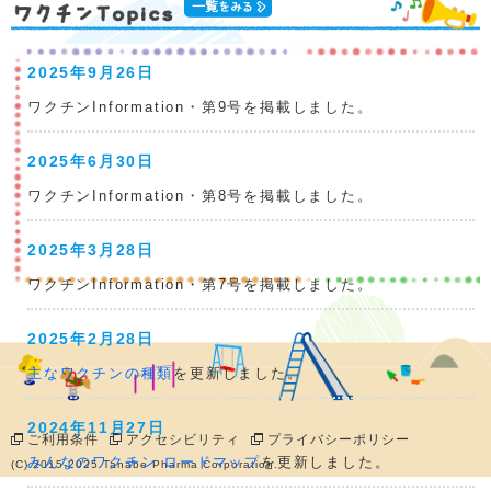
2025年9月26日
ワクチンInformation・第9号
を掲載しました。
2025年6月30日
ワクチンInformation・第8号
を掲載しました。
2025年3月28日
ワクチンInformation・第7号
を掲載しました。
2025年2月28日
主なワクチンの種類
を更新しました。
2024年11月27日
ご利用条件
アクセシビリティ
プライバシーポリシー
みんなのワクチン ロードマップ
を更新しました。
(C) 2015-2025 Tanabe Pharma Corporation.